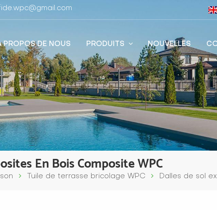
stfide.wpc@gmail.com
À PROPOS DE NOUS
PRODUITS
NOUVELLES
CO
posites En Bois Composite WPC
ison
Tuile de terrasse bricolage WPC
Dalles de sol 