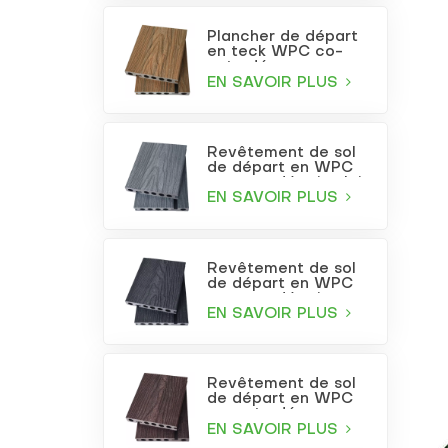
Plancher de départ
en teck WPC co-
extrudé
EN SAVOIR PLUS
Revêtement de sol
de départ en WPC
co-extrudé gris clair
EN SAVOIR PLUS
Revêtement de sol
de départ en WPC
co-extrudé gris
anthracite
EN SAVOIR PLUS
Revêtement de sol
de départ en WPC
co-extrudé
bordeaux
EN SAVOIR PLUS