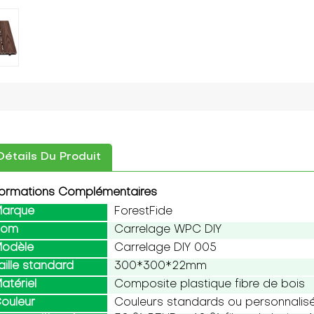
Détails Du Produit
formations Complémentaires
arque
ForestFide
Nom
Carrelage WPC DIY
odèle
Carrelage DIY 005
aille standard
300*300*22mm
atériel
Composite plastique fibre de bois
ouleur
Couleurs standards ou personnalis