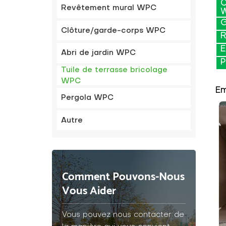
C
Revêtement mural WPC
G
Clôture/garde-corps WPC
R
E
Abri de jardin WPC
P
Tuile de terrasse bricolage
WPC
Em
Pergola WPC
Autre
Comment Pouvons-Nous
Vous Aider
Vous pouvez nous contacter de