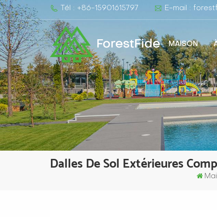
Tél : +86-15901615797
E-mail : fore
ForestFide
MAISON
Dalles De Sol Extérieures Com
Ma