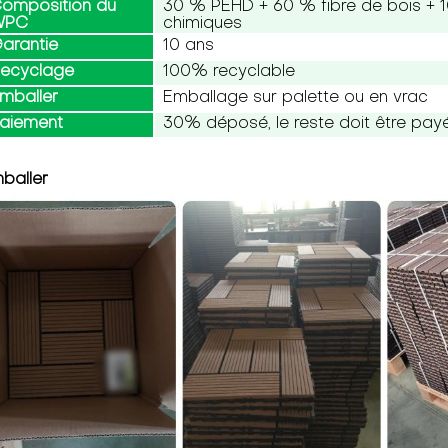
omposition du
30 % PEHD + 60 % fibre de bois + 1
WPC
chimiques
arantie
10 ans
ecyclage
100% recyclable
mballer
Emballage sur palette ou en vrac
aiement
30% déposé, le reste doit être payé 
baller