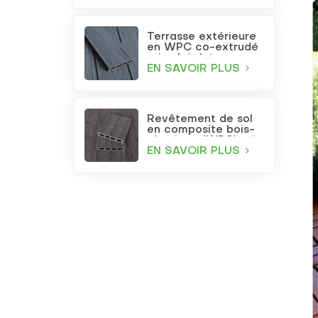
Terrasse extérieure
en WPC co-extrudé
gris clair à trous
carrés
EN SAVOIR PLUS
Revêtement de sol
en composite bois-
plastique (WPC) gris
foncé gaufré pour
EN SAVOIR PLUS
terrasse et jardin