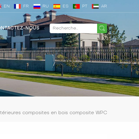
EN
FR
RU
ES
PT
AR
NTACTEZ-NOUS
extérieures composites en bois composite WPC