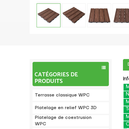
CATÉGORIES DE
PRODUITS
In
M
Terrasse classique WPC
M
Platelage en relief WPC 3D
T
M
Platelage de coextrusion
WPC
C