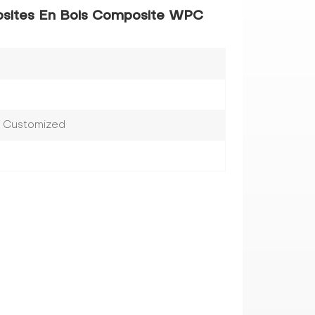
osites En Bois Composite WPC
r Customized