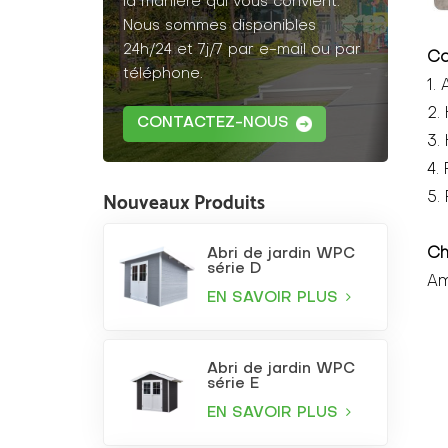
la manière qui vous convient.
Nous sommes disponibles
24h/24 et 7j/7 par e-mail ou par
Ca
téléphone.
1.
2.
CONTACTEZ-NOUS
3.
4. 
Nouveaux Produits
5.
Ch
Abri de jardin WPC
série D
Am
EN SAVOIR PLUS
Abri de jardin WPC
série E
EN SAVOIR PLUS