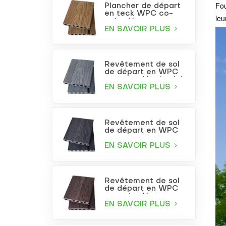
Fou
Plancher de départ
en teck WPC co-
leu
extrudé
EN SAVOIR PLUS
Revêtement de sol
de départ en WPC
co-extrudé gris clair
EN SAVOIR PLUS
Revêtement de sol
de départ en WPC
co-extrudé gris
anthracite
EN SAVOIR PLUS
Revêtement de sol
de départ en WPC
co-extrudé
bordeaux
EN SAVOIR PLUS