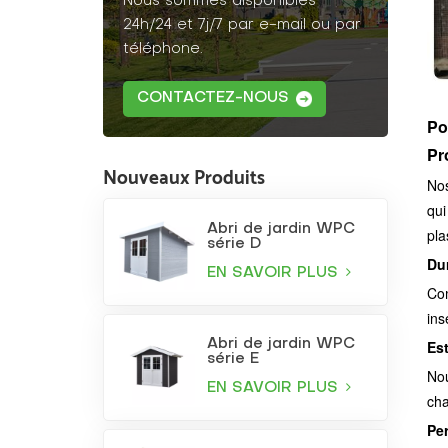
Nous sommes disponibles
24h/24 et 7j/7 par e-mail ou par
téléphone.
CONTACTEZ-NOUS
Po
Pr
Nouveaux Produits
Nos
qui
Abri de jardin WPC
pla
série D
Dur
EN SAVOIR PLUS
Com
ins
Es
Abri de jardin WPC
série E
Nou
EN SAVOIR PLUS
cha
Pe