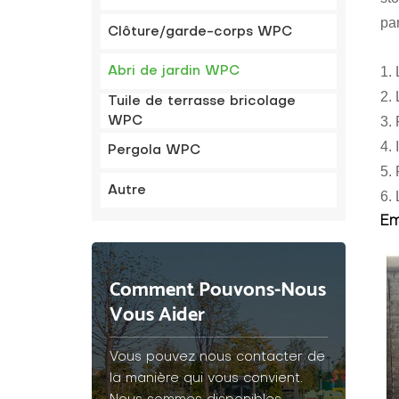
pa
Clôture/garde-corps WPC
1. 
Abri de jardin WPC
2. 
Tuile de terrasse bricolage
3. 
WPC
4. 
Pergola WPC
5.
Autre
6. 
Em
Comment Pouvons-Nous
Vous Aider
Vous pouvez nous contacter de
la manière qui vous convient.