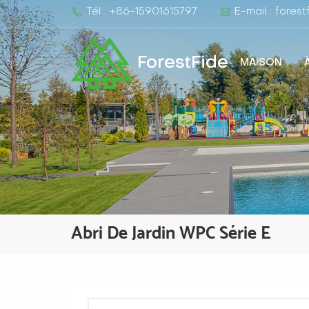
Tél : +86-15901615797
E-mail : fore
ForestFide
MAISON
Abri De Jardin WPC Série E