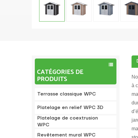
CATÉGORIES DE
PRODUITS
No
à c
ma
Terrasse classique WPC
du
Platelage en relief WPC 3D
d’
Platelage de coextrusion
jar
WPC
ma
Revêtement mural WPC
st