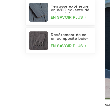
Terrasse extérieure
en WPC co-extrudé
gris clair à trous
carrés
EN SAVOIR PLUS
Revêtement de sol
en composite bois-
plastique (WPC) gris
foncé gaufré pour
EN SAVOIR PLUS
terrasse et jardin
BA