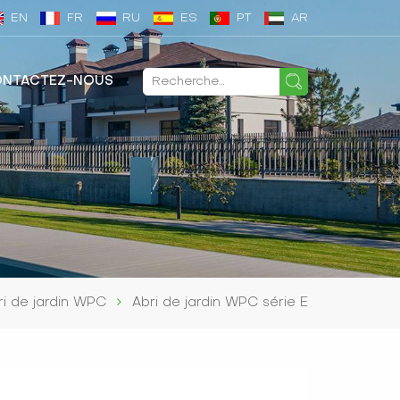
EN
FR
RU
ES
PT
AR
NTACTEZ-NOUS
ri de jardin WPC
Abri de jardin WPC série E