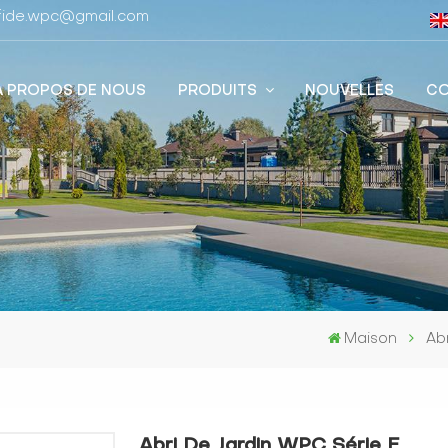
stfide.wpc@gmail.com
À PROPOS DE NOUS
PRODUITS
NOUVELLES
CO
Maison
Ab
Abri De Jardin WPC Série E