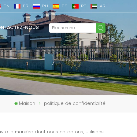
EN
FR
RU
ES
PT
AR
NTACTEZ-NOUS
Maison
politique de confidentialité
re la manière dont nous collectons, utilisons