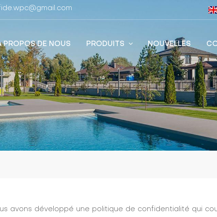
stfide.wpc@gmail.com
À PROPOS DE NOUS
PRODUITS
NOUVELLES
CO
us avons développé une politique de confidentialité qui couv