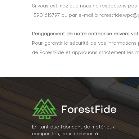
Si vous estimez que nous ne respectons pas 
15901615797 ou par e-mail à forestfide.wpc@
L'engagement de notre entreprise envers votre
Pour garantir la sécurité de vos informations
de ForestFide et appliquons strictement les me
En tant que fabricant de matériaux
composites, nous sommes à