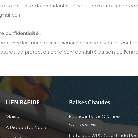
cette politique de confidentialité, vous devez nous cont
gmail.com.
 confidentialité :
 personnelles, nous communiquons nos directives de confide
sures de protection de la confidentialité au sein de l'entre
LIEN RAPIDE
Balises Chaudes
Maison
Fabricants De Clôtures
Composites
À Propos De Nous
Platelage WPC Coextrudé Pou