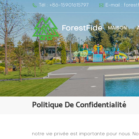
Tél : +86-15901615797
E-mail : fore
ForestFide
MAISON
Politique De Confidentialité
notre vie privée est importante pour nous. No