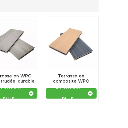
rrasse en WPC
Terrasse en
trudée, durable
composite WPC
 imperméable
coextrudé écologique
N SAVOIR
EN SAVOIR
à trous ronds
bicolores
PLUS
PLUS