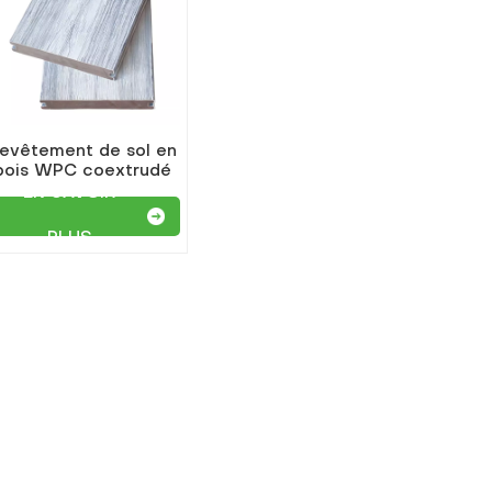
evêtement de sol en
bois WPC coextrudé
populaire de haute
EN SAVOIR
qualité
PLUS