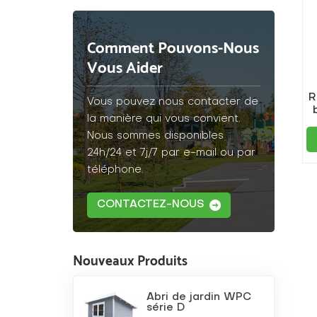
Comment Pouvons-Nous
Vous Aider
R
Vous pouvez nous contacter de
la manière qui vous convient.
Nous sommes disponibles
24h/24 et 7j/7 par e-mail ou par
téléphone.
CONTACTEZ-NOUS
Nouveaux Produits
Abri de jardin WPC
série D