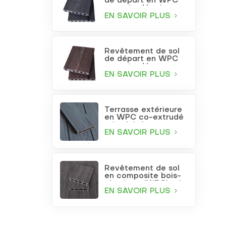
de départ en WPC
co-extrudé gris
anthracite
EN SAVOIR PLUS
Revêtement de sol
de départ en WPC
co-extrudé
bordeaux
EN SAVOIR PLUS
Terrasse extérieure
en WPC co-extrudé
gris clair à trous
carrés
EN SAVOIR PLUS
Revêtement de sol
en composite bois-
plastique (WPC) gris
foncé gaufré pour
EN SAVOIR PLUS
terrasse et jardin