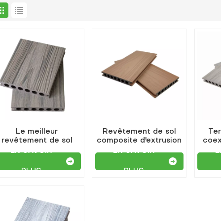
Le meilleur
Revêtement de sol
Te
revêtement de sol
composite d'extrusion
coex
extérieur composite
bois-plastique de
et
EN SAVOIR
EN SAVOIR
E
ois-plastique couleur
nouvelle technologie
bois antique
PLUS
PLUS