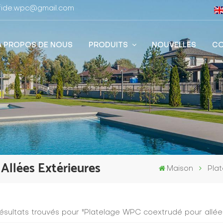
stfide.wpc@gmail.com
À PROPOS DE NOUS
PRODUITS
NOUVELLES
CO
Allées Extérieures
Maison
Pla
résultats trouvés pour "Platelage WPC coextrudé pour allée