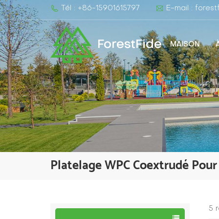
Tél : +86-15901615797
E-mail : fore
ForestFide
MAISON
Platelage WPC Coextrudé Pour 
5 