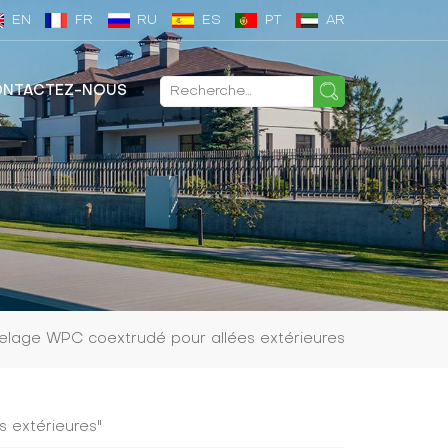
EN
FR
RU
ES
PT
AR
NTACTEZ-NOUS
telage WPC coextrudé pour allées extérieures
s extérieures"