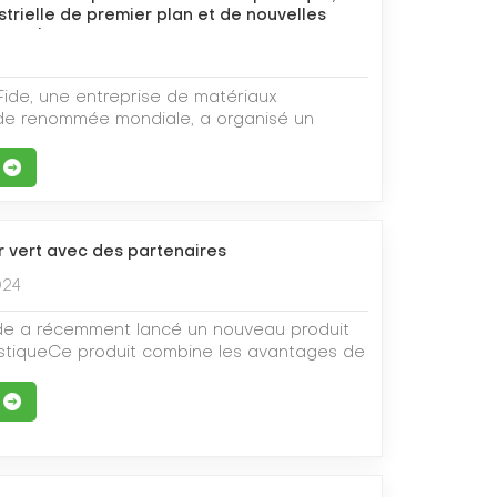
strielle de premier plan et de nouvelles
entales
4
ide, une entreprise de matériaux
de renommée mondiale, a organisé un
ment pour son nouveau produits en bois-
 en Chine. Cet événement a permis de
res avancées de l'entreprise en matière de
loppement dans le domaine des composites
de démontrer son engagement profond en
r vert avec des partenaires
ement durable et de la protection de
s composites bois-plastique, nouveaux
024
nnaires, sont composés de fibres de bois et
présentent non seulement la beauté naturelle
de a récemment lancé un nouveau produit
d'excellentes caractéristiques, telles que la
stiqueCe produit combine les avantages de
à la corrosion, aux insectes et au
du thermoplastique. Il imite à la perfection
e à une technologie de pointe et à des
re du bois naturel, tout en offrant une
che et développement innovants,
perméabilité supérieures. Idéal pour les
é les limites de performance des produits
 extérieurs, l'aménagement paysager et le
itionnels et a développé avec succès de
, son lancement marque une étape
 plus respectueux de l'environnement et
 marque ForestFide dans le domaine des