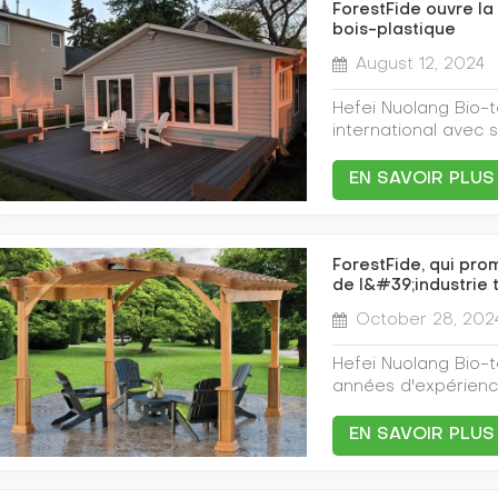
plus durables. Ce 
ForestFide ouvre la
matériaux de const
l'environnement et p
bois-plastique
marque ForestFide 
initiale du dévelop
de la demande du 
August 12, 2024
ForestFide a décla
protection de l'env
lacunes des produit
simple marque de pr
Hefei Nuolang Bio-t
résistance aux inte
faveur de la respon
international avec 
grâce à l'innovatio
« ForestFide », signi
bois-plastique. Fa
l'application des 
persévérance de l'
croissante de la pr
domaines, en partic
EN SAVOIR PLUS
l'environnement et
Bio-technology Co.
exigences en matièr
matériau écologique
acteur majeur du ma
nouveaux matériaux 
ressources recyclab
à sa marque innovan
spécialement conçus
rigoureusement se
fourniture de produ
ForestFide, qui pro
résistance au vieill
normes environnemen
de l&#39;industrie 
plastique respectu
adaptés à une utili
application permet
continue de pousser
de sol extérieurs e
October 28, 202
la dépendance aux 
plus durable grâce
bois-plastique com
l'empreinte carbone
ForestFide incarne
texture naturelle et
Hefei Nuolang Bio-t
décoration. Plus dur
matière de qualité 
également considér
années d'expérienc
composites bois-pla
produits associent 
et la durabilité, ré
biomatériaux, a ré
la fréquence d'entre
plastiques haute p
offrant un double a
marque très attendu
environnemental.Le
EN SAVOIR PLUS
bois-plastique à la 
tests de performan
plastiqueCette initi
l'importance croiss
matériaux reprodui
aux intempéries et 
de l'engagement de
l'environnement et 
bois, mais offrent 
meilleurs niveaux 