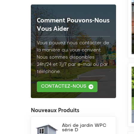
Comment Pouvons-Nous
Vous Aider
Vous pouvez nous contacter de
la manière qui vous convient.
Nous sommes disponibles
24h/24 et 7j/7 par e-mail ou par
téléphone.
CONTACTEZ-NOUS
Nouveaux Produits
Abri de jardin WPC
série D