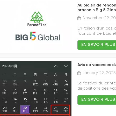
construction écolog
mondiale, la marque
l'humidité et à la c
que les nouveaux pr
de la marque Fores
Au plaisir de rencon
matériaux devraient
idéaux pour la cons
suscité un vif intér
prochain Big 5 Glob
développement dura
des matériaux de c
l'aménagement pay
commercialisation, 
Ce matériau, compo
uniques et leurs ex
November 29, 2
seule façon de con
environnementale cr
thermoplastique, off
demande du marché
marché mondial conc
demande croissante
nombreuses applica
construction écolog
Dans un récent com
En raison d'un cas 
écologiques. Les or
et les revêtements d
la modernisation du
Nuolang Biotechnolo
fabricant de bois e
défenseurs de la co
écologique et durabl
construction.Le la
marque ForestFide 
nous regrettons de 
promotion de ce ma
des progrès remarq
l'aboutissement d
et aux tendances en
Global des matéria
transformation écol
EN SAVOIR PLUS
grâce à son proces
scientifique et d'e
engagement envers l
Dubai World Trade 
des secteurs connex
expertise technique
Biotechnology Co. 
œuvre de sa straté
nous attendons ave
tournée vers l'aven
quête incessante d'i
domaine des biomaté
ForestFide a réussi
espérons approfond
permanence l'appli
S'appuyant sur une
produits de haute q
internationaux, not
avec davantage d'él
Avis de vacances du
de nouveaux domaines
technologie de prod
aux utilisateurs du
produits sont très 
BIG 5 Global a con
marchés de l'embal
fournir des produit
January 22, 2025
technologique et un
écologiques et leur 
mondial de la const
contribuer au déve
performants aux uti
ForestFide continuer
Noront Biotech a r
venus de 166 pays. 
l'innovation techno
ForestFide La marq
d'explorer de nouv
Le festival du prin
dans ses installat
la plateforme ont é
marché.
importante de sa g
respectueux de l'en
dispositions des va
des technologies e
d'exposants et de v
années de recherche
plus vert.
la situation réelle 
accroître l'efficaci
dernières technolog
sur le marché. La 
dispositions de vac
EN SAVOIR PLUS
environnemental. Ou
de construction. N
bois-plastique, fabr
notifiées comme su
produits, ForestFi
la construction en 
thermoplastiques g
【2025.2.4】, un tota
l'esthétique de ses
demande de matéria
offrent non seuleme
période, nous ne p