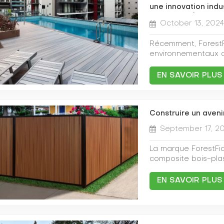
une innovation indu
normes environnem
October 13, 202
Récemment, ForestF
environnementaux 
événement de lance
plastique à Hefei,
EN SAVOIR PLUS
dévoiler les derniè
recherche et déve
bois-plastique et 
Construire un aveni
faveur du développ
l'environnement. Le
September 17, 2
matériaux révolutio
de plastiques. Ils 
La marque ForestFi
du bois, mais aussi 
composite bois-pla
résistance à l'eau, 
la fibre de bois et 
formaldéhyde. Grâc
l'aspect et la textu
EN SAVOIR PLUS
concepts de recher
durabilité et une im
ForestFide a dépass
revêtements de sol
bois-plastique trad
mobilier de jardin
nouveaux matériaux
importante pour la