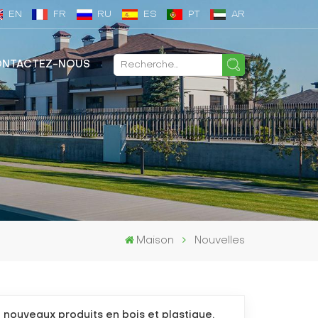
EN
FR
RU
ES
PT
AR
NTACTEZ-NOUS
Maison
Nouvelles
 nouveaux produits en bois et plastique,