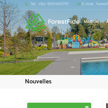
Tél : +86-15901615797
E-mail : fore
ForestFide
MAISON
Nouvelles