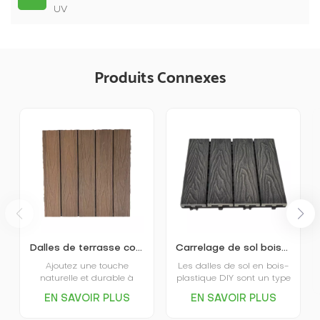
UV
Produits Connexes
Dalles de terrasse composites bois-plastique DIY 500x500 mm les plus vendues
Carrelage de sol bois-plastique écologique imperméable extérieur
Ajoutez une touche
Les dalles de sol en bois-
naturelle et durable à
plastique DIY sont un type
votre espace extérieur
de revêtement de sol
EN SAVOIR PLUS
EN SAVOIR PLUS
avec un parquet en
simplifié et rapide à
plastique à poser soi-
installer, assemblé à l'aide