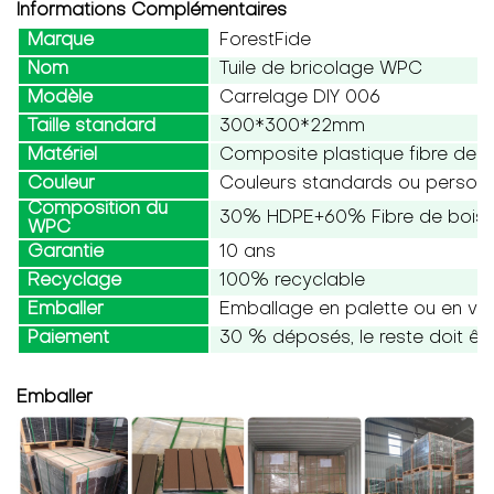
Informations Complémentaires
Marque
ForestFide
Nom
Tuile de bricolage WPC
Modèle
Carrelage DIY 006
Taille standard
300*300*22mm
Matériel
Composite plastique fibre de b
Couleur
Couleurs standards ou personn
Composition du
30% HDPE+60% Fibre de bois+1
WPC
Garantie
10 ans
Recyclage
100% recyclable
Emballer
Emballage en palette ou en vr
Paiement
30 % déposés, le reste doit êtr
Emballer