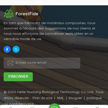
même. L'installation est un
d'une base en plastique
jeu d'enfant ! Aucun outil
et de panneaux en bois-
professionnel n'est requis.
plastique, et sont faciles à
Vous pouvez facilement
utiliser en les fixant et en
l'assembler vous-même et
les assemblant
créer l'aménagement
simplement. Si les
En tant que fabricant de matériaux composites, nous
extérieur de vos rêves.
coutures du sol se sont
sommes à l'écoute des suggestions de nos clients et
infiltrées dans les débris, il
nous nous efforçons de concrétiser leurs idées en un
vous suffit de soulever
véritable mode de vie.
l'ourlet pour le nettoyer,
puis de le recoller. Et les
revêtements de sol en
bois-plastique ont de
bonnes caractéristiques
d'étanchéité, anticorrosion,
écologiques et de
protection de
l'environnement et
peuvent être utilisés en
toute confiance.
© 2026 Hefei Nuolang Biological Technology Co.,Ltd.. Tous
droits réservés .
Plan du site
|
XML
|
bloguer
|
politique
de confidentialité