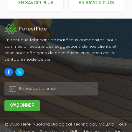
EN SAVOIR PLUS
EN SAVOIR PLUS
avec un parquet en
simplifié et rapide à
plastique à poser soi-
installer, assemblé à l'aide
même. L'installation est un
d'une base en plastique
jeu d'enfant ! Aucun outil
et de panneaux en bois-
professionnel n'est requis.
plastique, et sont faciles à
Vous pouvez facilement
utiliser en les fixant et en
l'assembler vous-même et
les assemblant
créer l'aménagement
simplement. Si les
En tant que fabricant de matériaux composites, nous
extérieur de vos rêves.
coutures du sol se sont
sommes à l'écoute des suggestions de nos clients et
infiltrées dans les débris, il
nous nous efforçons de concrétiser leurs idées en un
vous suffit de soulever
véritable mode de vie.
l'ourlet pour le nettoyer,
puis de le recoller. Et les
revêtements de sol en
bois-plastique ont de
bonnes caractéristiques
d'étanchéité, anticorrosion,
écologiques et de
protection de
l'environnement et
peuvent être utilisés en
toute confiance.
© 2026 Hefei Nuolang Biological Technology Co.,Ltd.. Tous
droits réservés .
Plan du site
|
XML
|
bloguer
|
politique