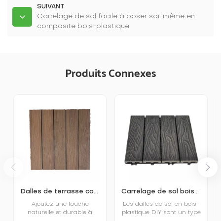
SUIVANT
Carrelage de sol facile à poser soi-même en
composite bois-plastique
Produits Connexes
Dalles de terrasse composites bois-plastique DIY 500x500 mm les plus vendues
Carrelage de sol bois-plastique écologique imperméable extérieur
Ajoutez une touche
Les dalles de sol en bois-
naturelle et durable à
plastique DIY sont un type
votre espace extérieur
de revêtement de sol