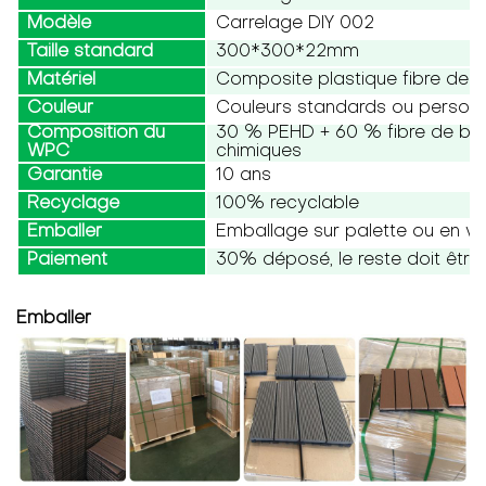
Modèle
Carrelage DIY 002
Taille standard
300*300*22mm
Matériel
Composite plastique fibre de b
Couleur
Couleurs standards ou personn
Composition du
30 % PEHD + 60 % fibre de bois
WPC
chimiques
Garantie
10 ans
Recyclage
100% recyclable
Emballer
Emballage sur palette ou en vr
Paiement
30% déposé, le reste doit être 
Emballer