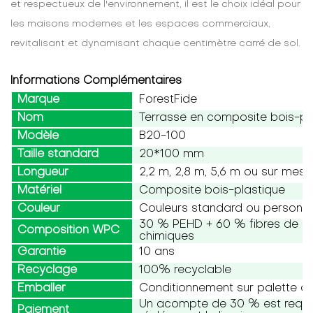
et respectueux de l'environnement, il est le choix idéal pour
les maisons modernes et les espaces commerciaux,
revitalisant et dynamisant chaque centimètre carré de sol.
Informations Complémentaires
Marque
ForestFide
Nom
Terrasse en composite bois-pl
Modèle
B20-100
Taille standard
20*100 mm
Longueur
2,2 m, 2,8 m, 5,6 m ou sur mesu
Matériel
Composite bois-plastique
Couleur
Couleurs standard ou personna
30 % PEHD + 60 % fibres de boi
Composition WPC
chimiques
Garantie
10 ans
Recyclage
100% recyclable
Emballer
Conditionnement sur palette ou
Un acompte de 30 % est requis,
Paiement