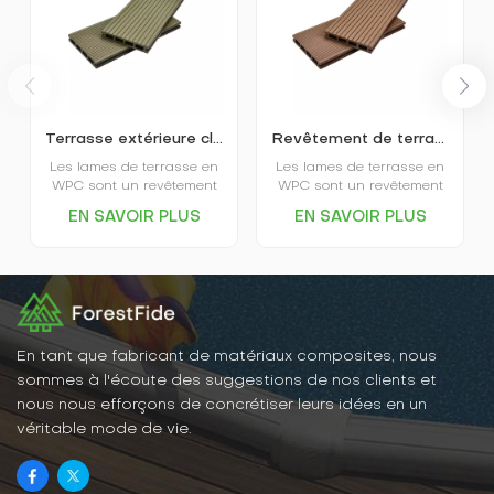
Terrasse extérieure classique creuse en composite bois-plastique K25-150
Revêtement de terrasse extérieur WPC à pores carrés K25-150
Les lames de terrasse en
Les lames de terrasse en
WPC sont un revêtement
WPC sont un revêtement
écologique offrant
écologique offrant
EN SAVOIR PLUS
EN SAVOIR PLUS
d'excellentes
d'excellentes
performances
performances
environnementales, une
environnementales, une
grande stabilité, une
grande stabilité, une
résistance à l'usure, un
résistance à l'usure, un
gain de temps et de main-
gain de temps et de main-
d'œuvre, une esthétique
d'œuvre, une esthétique
soignée et bien d'autres
soignée et bien d'autres
En tant que fabricant de matériaux composites, nous
avantages. Elles
avantages. Elles
sommes à l'écoute des suggestions de nos clients et
conviennent à une grande
conviennent à une grande
nous nous efforçons de concrétiser leurs idées en un
variété d'environnements
variété d'environnements
véritable mode de vie.
intérieurs et extérieurs. En
intérieurs et extérieurs. En
résumé, les lames de
résumé, les lames de
terrasse en bois-plastique
terrasse en bois-plastique
sont un matériau
sont un matériau