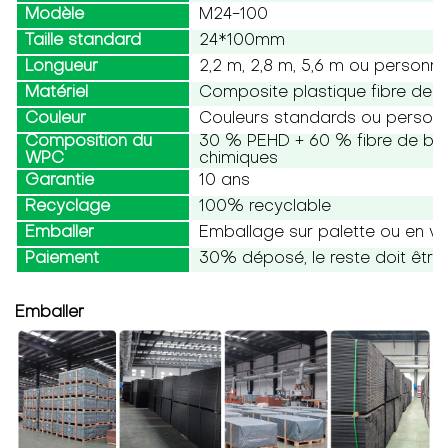
Modèle
M24-100
Taille standard
24*100mm
Longueur
2,2 m, 2,8 m, 5,6 m ou personna
Matériel
Composite plastique fibre de b
Couleur
Couleurs standards ou personn
Composition du
30 % PEHD + 60 % fibre de bois
WPC
chimiques
Garantie
10 ans
Recyclage
100% recyclable
Emballer
Emballage sur palette ou en vr
Paiement
30% déposé, le reste doit être 
Emballer