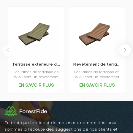
Terrasse extérieure classique creuse en composite bois-plastique K25-150
Revêtement de terrasse extérieur WPC à pores carrés K25-150
Les lames de terrasse en
Les lames de terrasse en
WPC sont un revêtement
WPC sont un revêtement
écologique offrant
écologique offrant
EN SAVOIR PLUS
EN SAVOIR PLUS
d'excellentes
d'excellentes
performances
performances
environnementales, une
environnementales, une
grande stabilité, une
grande stabilité, une
résistance à l'usure, un
résistance à l'usure, un
gain de temps et de main-
gain de temps et de main-
d'œuvre, une esthétique
d'œuvre, une esthétique
soignée et bien d'autres
soignée et bien d'autres
En tant que fabricant de matériaux composites, nous
avantages. Elles
avantages. Elles
sommes à l'écoute des suggestions de nos clients et
conviennent à une grande
conviennent à une grande