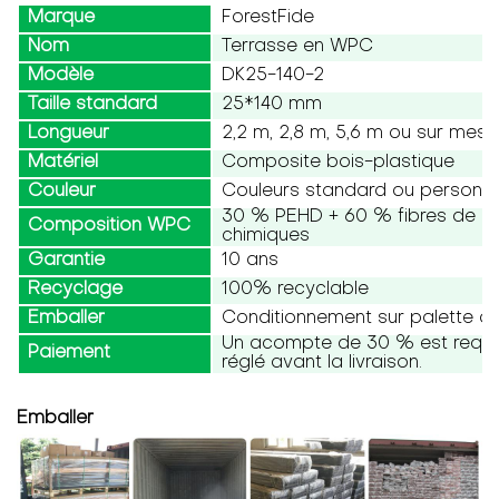
Marque
ForestFide
Nom
Terrasse en WPC
Modèle
DK25-140-2
Taille standard
25*140 mm
Longueur
2,2 m, 2,8 m, 5,6 m ou sur mesu
Matériel
Composite bois-plastique
Couleur
Couleurs standard ou personna
30 % PEHD + 60 % fibres de boi
Composition WPC
chimiques
Garantie
10 ans
Recyclage
100% recyclable
Emballer
Conditionnement sur palette ou
Un acompte de 30 % est requis,
Paiement
réglé avant la livraison.
Emballer