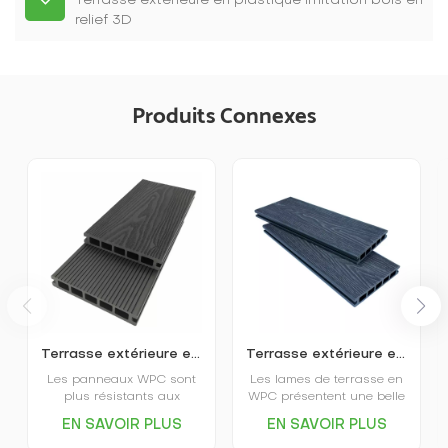
Terrasse extérieure en plastique imitation bois en
relief 3D
Produits Connexes
Terrasse extérieure en plastique imitation bois en relief 3D
Terrasse extérieure en WPC gaufré, respectueuse de l'environnement
Les panneaux WPC sont
Les lames de terrasse en
plus résistants aux
WPC présentent une belle
intempéries et plus
apparence, une couleur
EN SAVOIR PLUS
EN SAVOIR PLUS
stables ; ils ne se
uniforme, ne se décolorent