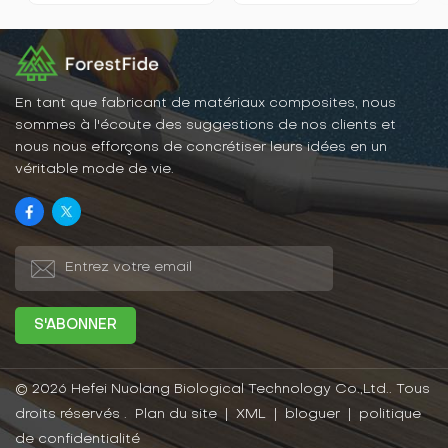
déforment pas, ne se
pas facilement, mais elles
fissurent pas et ne sont
ont également l'éclat et le
pas affectés par les
toucher du bois massif, ce
termites, la pourriture ou
qui les rend très faciles à
d’autres problèmes liés au
intégrer dans la
soleil et à la pluie. Ainsi,
décoration intérieure.
les panneaux WPC
En tant que fabricant de matériaux composites, nous
conservent longtemps leur
sommes à l'écoute des suggestions de nos clients et
beauté et leur
nous nous efforçons de concrétiser leurs idées en un
fonctionnalité en extérieur.
véritable mode de vie.
© 2026 Hefei Nuolang Biological Technology Co.,Ltd.. Tous
droits réservés .
Plan du site
|
XML
|
bloguer
|
politique
de confidentialité