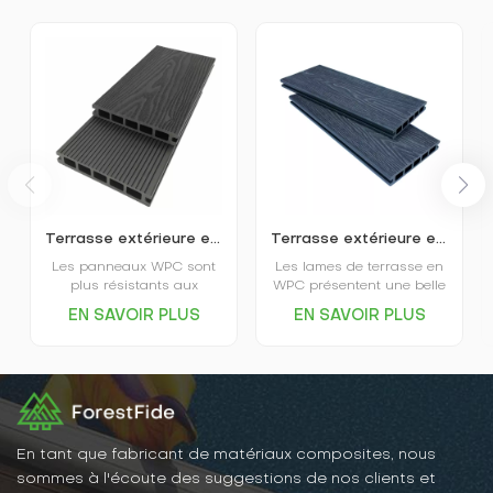
Terrasse extérieure en plastique imitation bois en relief 3D
Terrasse extérieure en WPC gaufré, respectueuse de l'environnement
Les panneaux WPC sont
Les lames de terrasse en
plus résistants aux
WPC présentent une belle
intempéries et plus
apparence, une couleur
EN SAVOIR PLUS
EN SAVOIR PLUS
stables ; ils ne se
uniforme, ne se décolorent
déforment pas, ne se
pas facilement, mais elles
fissurent pas et ne sont
ont également l'éclat et le
pas affectés par les
toucher du bois massif, ce
termites, la pourriture ou
qui les rend très faciles à
d’autres problèmes liés au
intégrer dans la
soleil et à la pluie. Ainsi,
décoration intérieure.
les panneaux WPC
En tant que fabricant de matériaux composites, nous
conservent longtemps leur
sommes à l'écoute des suggestions de nos clients et
beauté et leur