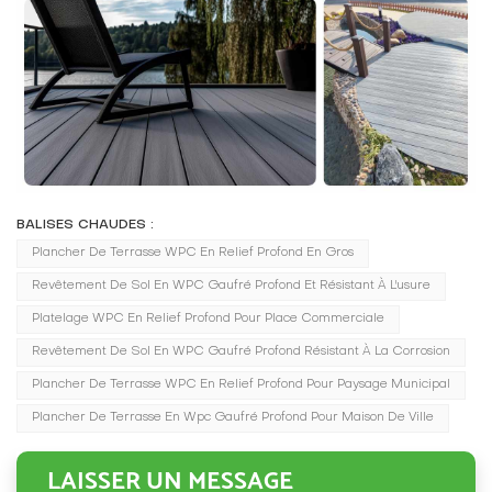
BALISES CHAUDES :
Plancher De Terrasse WPC En Relief Profond En Gros
Revêtement De Sol En WPC Gaufré Profond Et Résistant À L'usure
Platelage WPC En Relief Profond Pour Place Commerciale
Revêtement De Sol En WPC Gaufré Profond Résistant À La Corrosion
Plancher De Terrasse WPC En Relief Profond Pour Paysage Municipal
Plancher De Terrasse En Wpc Gaufré Profond Pour Maison De Ville
LAISSER UN MESSAGE