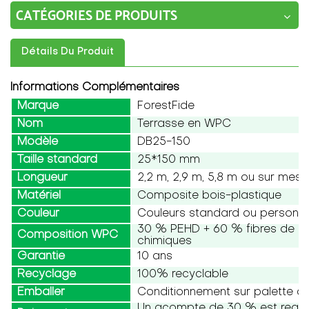
CATÉGORIES DE PRODUITS
Détails Du Produit
Informations Complémentaires
Marque
ForestFide
Nom
Terrasse en WPC
Modèle
DB25-150
Taille standard
25*150 mm
Longueur
2,2 m, 2,9 m, 5,8 m ou sur mesu
Matériel
Composite bois-plastique
Couleur
Couleurs standard ou personna
30 % PEHD + 60 % fibres de boi
Composition WPC
chimiques
Garantie
10 ans
Recyclage
100% recyclable
Emballer
Conditionnement sur palette ou
Un acompte de 30 % est requis,