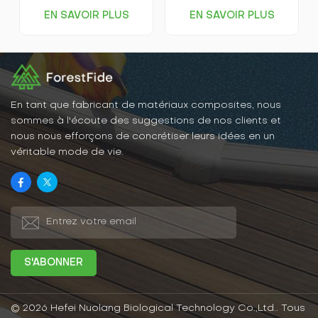
intempéries et plus
apparence, une couleur
EN SAVOIR PLUS
EN SAVOIR PLUS
stables ; ils ne se
uniforme, ne se décolorent
déforment pas, ne se
pas facilement, mais elles
fissurent pas et ne sont
ont également l'éclat et le
pas affectés par les
toucher du bois massif, ce
termites, la pourriture ou
qui les rend très faciles à
d’autres problèmes liés au
intégrer dans la
soleil et à la pluie. Ainsi,
décoration intérieure.
les panneaux WPC
En tant que fabricant de matériaux composites, nous
conservent longtemps leur
sommes à l'écoute des suggestions de nos clients et
beauté et leur
nous nous efforçons de concrétiser leurs idées en un
fonctionnalité en extérieur.
véritable mode de vie.
© 2026 Hefei Nuolang Biological Technology Co.,Ltd.. Tous