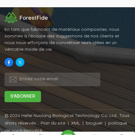
fissurent pas et ne sont
ont également l'éclat et le
pas affectés par les
toucher du bois massif, ce
termites, la pourriture ou
qui les rend très faciles à
d’autres problèmes liés au
intégrer dans la
soleil et à la pluie. Ainsi,
décoration intérieure.
les panneaux WPC
En tant que fabricant de matériaux composites, nous
conservent longtemps leur
sommes à l'écoute des suggestions de nos clients et
beauté et leur
nous nous efforçons de concrétiser leurs idées en un
fonctionnalité en extérieur.
véritable mode de vie.
© 2026 Hefei Nuolang Biological Technology Co.,Ltd.. Tous
droits réservés .
Plan du site
|
XML
|
bloguer
|
politique
de confidentialité