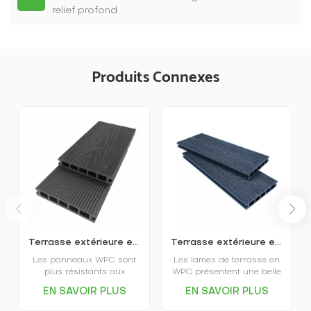
relief profond
Produits Connexes
Terrasse extérieure en plastique imitation bois en relief 3D
Terrasse extérieure en WPC gaufré, respectueuse de l'environnement
Les panneaux WPC sont
Les lames de terrasse en
plus résistants aux
WPC présentent une belle
intempéries et plus
apparence, une couleur
EN SAVOIR PLUS
EN SAVOIR PLUS
stables ; ils ne se
uniforme, ne se décolorent
déforment pas, ne se
pas facilement, mais elles