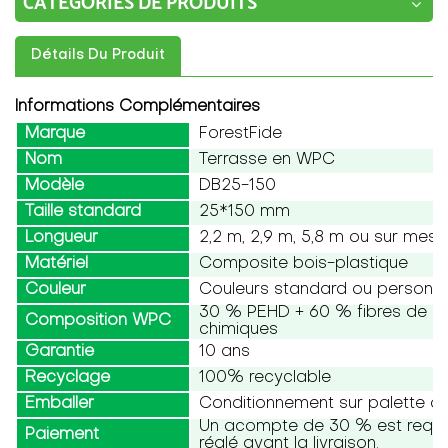
CATÉGORIES DE PRODUITS
Détails Du Produit
Informations Complémentaires
Marque
ForestFide
Nom
Terrasse en WPC
Modèle
DB25-150
Taille standard
25*150 mm
Longueur
2,2 m, 2,9 m, 5,8 m ou sur mesu
Matériel
Composite bois-plastique
Couleur
Couleurs standard ou personna
30 % PEHD + 60 % fibres de boi
Composition WPC
chimiques
Garantie
10 ans
Recyclage
100% recyclable
Emballer
Conditionnement sur palette ou
Un acompte de 30 % est requis,
Paiement
réglé avant la livraison.