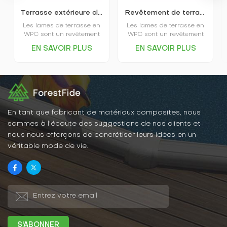
Terrasse extérieure classique creuse en composite bois-plastique K25-150
Revêtement de terrasse extérieur WPC à pores carrés K25-150
Les lames de terrasse en
Les lames de terrasse en
WPC sont un revêtement
WPC sont un revêtement
écologique offrant
écologique offrant
EN SAVOIR PLUS
EN SAVOIR PLUS
d'excellentes
d'excellentes
performances
performances
environnementales, une
environnementales, une
grande stabilité, une
grande stabilité, une
résistance à l'usure, un
résistance à l'usure, un
gain de temps et de main-
gain de temps et de main-
d'œuvre, une esthétique
d'œuvre, une esthétique
soignée et bien d'autres
soignée et bien d'autres
En tant que fabricant de matériaux composites, nous
avantages. Elles
avantages. Elles
sommes à l'écoute des suggestions de nos clients et
conviennent à une grande
conviennent à une grande
nous nous efforçons de concrétiser leurs idées en un
variété d'environnements
variété d'environnements
véritable mode de vie.
intérieurs et extérieurs. En
intérieurs et extérieurs. En
résumé, les lames de
résumé, les lames de
terrasse en bois-plastique
terrasse en bois-plastique
sont un matériau
sont un matériau
recommandé.
recommandé.