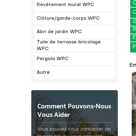
C
Revêtement mural WPC
C
Clôture/garde-corps WPC
G
R
Abri de jardin WPC
E
Tuile de terrasse bricolage
P
WPC
Pergola WPC
Em
Autre
Comment Pouvons-Nous
Vous Aider
Vous pouvez nous contacter de