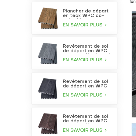
fon
Plancher de départ
en teck WPC co-
extrudé
EN SAVOIR PLUS
Revêtement de sol
de départ en WPC
co-extrudé gris clair
EN SAVOIR PLUS
Revêtement de sol
de départ en WPC
co-extrudé gris
anthracite
EN SAVOIR PLUS
Revêtement de sol
de départ en WPC
co-extrudé
bordeaux
EN SAVOIR PLUS