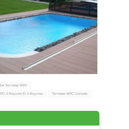
l De Terrasse WPC
WPC À Rayures Et À Rayures
Terrasse WPC Canada