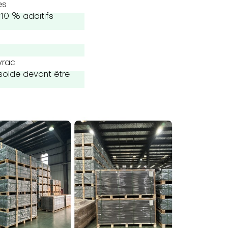
es
10 % additifs
vrac
solde devant être