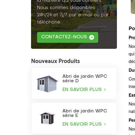
la manière qui vous convient.
Nous sommes disponibles
24h/24 et 7j/7 par e-mail ou par
téléphone.
Po
Pr
CONTACTEZ-NOUS
Nos
qui
Nouveaux Produits
déc
Dur
Abri de jardin WPC
Com
série D
ins
EN SAVOIR PLUS
Es
Nou
nat
Abri de jardin WPC
série E
Pe
EN SAVOIR PLUS
Nou