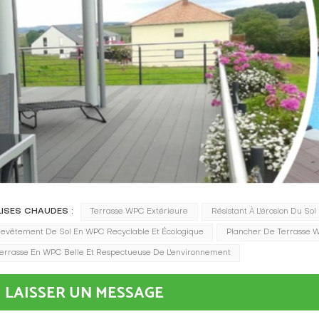
LISES CHAUDES :
Terrasse WPC Extérieure
Résistant À L'érosion Du So
evêtement De Sol En WPC Recyclable Et Écologique
Plancher De Terrasse 
errasse En WPC Belle Et Respectueuse De L'environnement
LAISSER UN MESSAGE