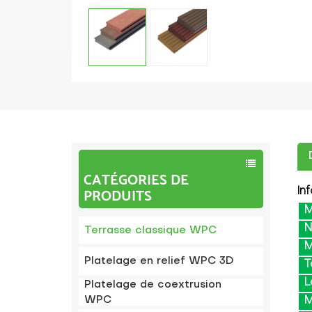
CATÉGORIES DE
PRODUITS
In
M
Terrasse classique WPC
M
Platelage en relief WPC 3D
T
L
Platelage de coextrusion
WPC
M