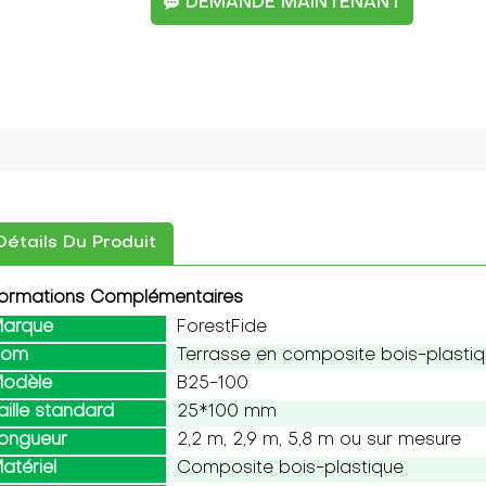
DEMANDE MAINTENANT
Détails Du Produit
formations Complémentaires
arque
ForestFide
Nom
Terrasse en composite bois-plasti
odèle
B25-100
aille standard
25*100 mm
ongueur
2,2 m, 2,9 m, 5,8 m ou sur mesure
atériel
Composite bois-plastique