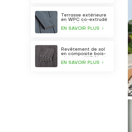
Terrasse extérieure
en WPC co-extrudé
gris clair à trous
carrés
EN SAVOIR PLUS
Revêtement de sol
en composite bois-
plastique (WPC) gris
foncé gaufré pour
EN SAVOIR PLUS
terrasse et jardin