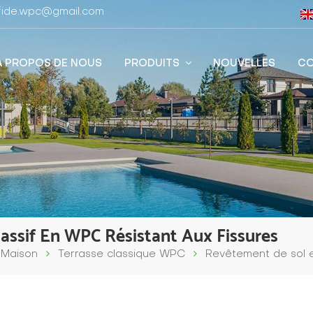
stfide.wpc@gmail.com
À PROPOS DE NOUS
PRODUITS
NOUVELLES
CO
assif En WPC Résistant Aux Fissures
Maison
Terrasse classique WPC
Revêtement de sol e