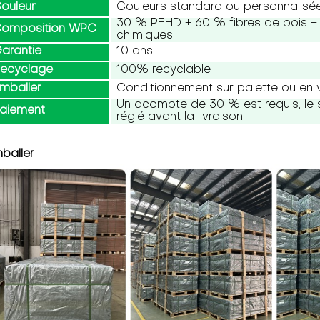
ouleur
Couleurs standard ou personnalisé
30 % PEHD + 60 % fibres de bois + 
omposition WPC
chimiques
arantie
10 ans
ecyclage
100% recyclable
mballer
Conditionnement sur palette ou en 
Un acompte de 30 % est requis, le 
aiement
réglé avant la livraison.
baller