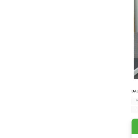
BA
R
T