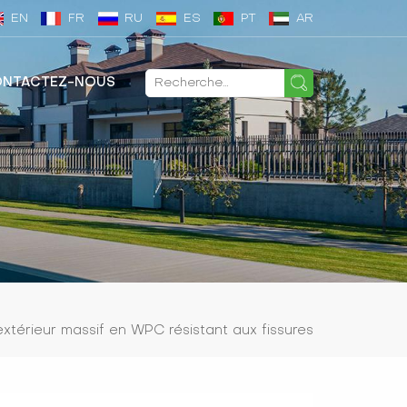
EN
FR
RU
ES
PT
AR
NTACTEZ-NOUS
xtérieur massif en WPC résistant aux fissures