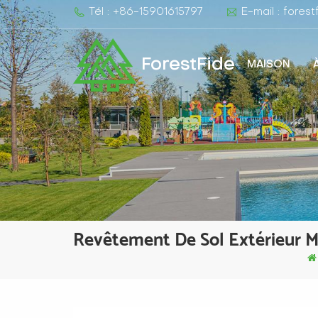
Tél : +86-15901615797
E-mail : fore
ForestFide
MAISON
Revêtement De Sol Extérieur M