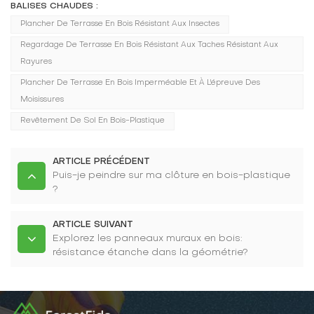
BALISES CHAUDES :
Plancher De Terrasse En Bois Résistant Aux Insectes
Regardage De Terrasse En Bois Résistant Aux Taches Résistant Aux
Rayures
Plancher De Terrasse En Bois Imperméable Et À L'épreuve Des
Moisissures
Revêtement De Sol En Bois-Plastique
ARTICLE PRÉCÉDENT
Puis-je peindre sur ma clôture en bois-plastique
?
ARTICLE SUIVANT
Explorez les panneaux muraux en bois:
résistance étanche dans la géométrie?