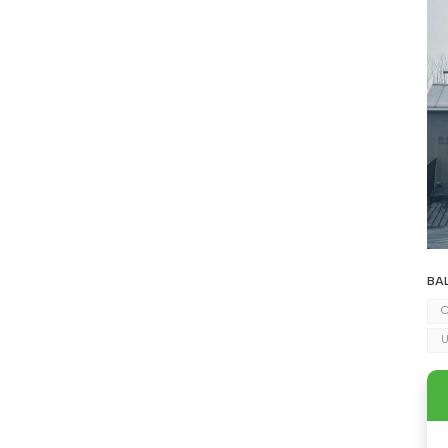
BA
C
U