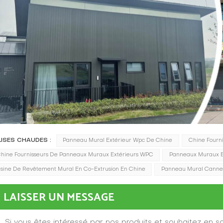
LISES CHAUDES :
Panneau Mural Extérieur Wpc De Chine
Chine Fourn
hine Fournisseurs De Panneaux Muraux Extérieurs WPC
Panneaux Muraux Ex
sine De Revêtement Mural En Co-Extrusion En Chine
Panneau Mural Cannel
LAISSER UN MESSAGE
Si vous êtes intéressé par nos produits et souhaitez en sav