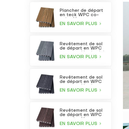
Plancher de départ
en teck WPC co-
extrudé
EN SAVOIR PLUS
Revêtement de sol
de départ en WPC
co-extrudé gris clair
EN SAVOIR PLUS
Revêtement de sol
de départ en WPC
co-extrudé gris
anthracite
EN SAVOIR PLUS
Revêtement de sol
de départ en WPC
co-extrudé
bordeaux
EN SAVOIR PLUS