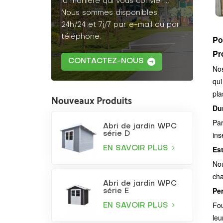
la manière qui vous convient.
Nous sommes disponibles
24h/24 et 7j/7 par e-mail ou par
téléphone.
Po
Pr
CONTACTEZ-NOUS
Nos
qui
pla
Nouveaux Produits
Dur
Par
Abri de jardin WPC
ins
série D
Es
EN SAVOIR PLUS
Nou
cha
Abri de jardin WPC
Pe
série E
Fou
EN SAVOIR PLUS
leu