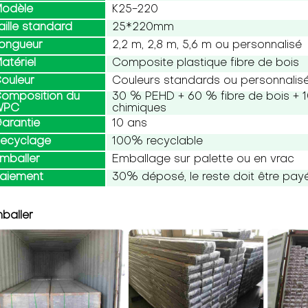
odèle
K25-220
aille standard
25*220mm
ongueur
2,2 m, 2,8 m, 5,6 m ou personnalisé
atériel
Composite plastique fibre de bois
ouleur
Couleurs standards ou personnalis
omposition du
30 % PEHD + 60 % fibre de bois + 1
WPC
chimiques
arantie
10 ans
ecyclage
100% recyclable
mballer
Emballage sur palette ou en vrac
aiement
30% déposé, le reste doit être payé 
baller