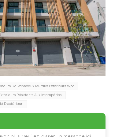
isseurs De Panneaux Muraux Extérieurs Wpc
térieurs Résistants Aux Intempéries
é D'extérieur
oir plus, veuillez laisser un message ici,