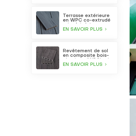
Terrasse extérieure
en WPC co-extrudé
gris clair à trous
carrés
EN SAVOIR PLUS
Revêtement de sol
en composite bois-
plastique (WPC) gris
foncé gaufré pour
EN SAVOIR PLUS
terrasse et jardin