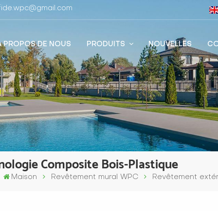
stfide.wpc@gmail.com
À PROPOS DE NOUS
PRODUITS
NOUVELLES
CO
ologie Composite Bois-Plastique
Maison
Revêtement mural WPC
Revêtement extér