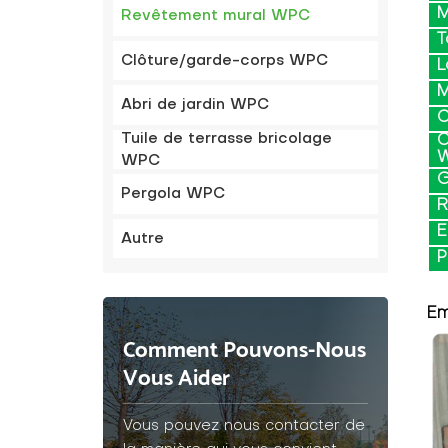
M
Revêtement mural WPC
T
Clôture/garde-corps WPC
L
M
Abri de jardin WPC
C
Tuile de terrasse bricolage
C
WPC
G
Pergola WPC
R
E
Autre
P
Em
Comment Pouvons-Nous
Vous Aider
Vous pouvez nous contacter de