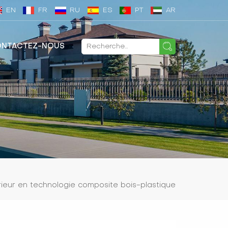
EN
FR
RU
ES
PT
AR
NTACTEZ-NOUS
ieur en technologie composite bois-plastique