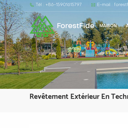
Tél : +86-15901615797
E-mail : fore
ForestFide
MAISON
Revêtement Extérieur En Techn