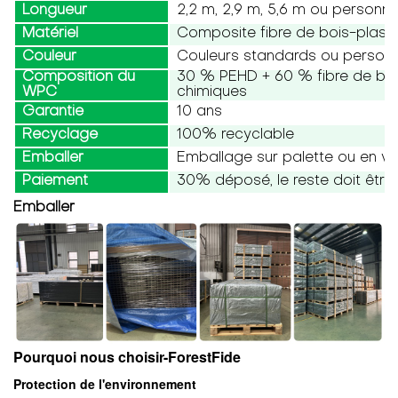
Longueur
2,2 m, 2,9 m, 5,6 m ou personna
Matériel
Composite fibre de bois-plast
Couleur
Couleurs standards ou personn
Composition du
30 % PEHD + 60 % fibre de bois
WPC
chimiques
Garantie
10 ans
Recyclage
100% recyclable
Emballer
Emballage sur palette ou en vr
Paiement
30% déposé, le reste doit être 
Emballer
Pourquoi nous choisir-
ForestFide
Protection de l'environnement