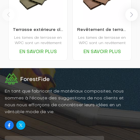
Terrasse extérieure classique creuse en composite bois-plastique K25-150
Revêtement de terrasse extérieur WPC à pores carrés K25-150
Les lames de terrasse en
Les lames de terrasse en
WPC sont un revêtement
WPC sont un revêtement
écologique offrant
écologique offrant
EN SAVOIR PLUS
EN SAVOIR PLUS
d'excellentes
d'excellentes
performances
performances
environnementales, une
environnementales, une
grande stabilité, une
grande stabilité, une
résistance à l'usure, un
résistance à l'usure, un
gain de temps et de main-
gain de temps et de main-
d'œuvre, une esthétique
d'œuvre, une esthétique
soignée et bien d'autres
soignée et bien d'autres
En tant que fabricant de matériaux composites, nous
avantages. Elles
avantages. Elles
sommes à l'écoute des suggestions de nos clients et
conviennent à une grande
conviennent à une grande
nous nous efforçons de concrétiser leurs idées en un
variété d'environnements
variété d'environnements
véritable mode de vie.
intérieurs et extérieurs. En
intérieurs et extérieurs. En
résumé, les lames de
résumé, les lames de
terrasse en bois-plastique
terrasse en bois-plastique
sont un matériau
sont un matériau
recommandé.
recommandé.