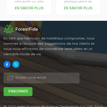
votre jardin ou votre
plastique pleine de
terrasse, la clôture en bois
charme. Conçue dans un
EN SAVOIR PLUS
EN SAVOIR PLUS
et plastique vous offre un
souci d'ergonomie, elle
cadre extérieur
offre une hauteur et un
confortable et vous
espacement parfaits.
permet de profiter
Décorez votre maison
pleinement de la beauté
avec soin et embellissez
de la nature. Disponible
instantanément votre
dans une grande variété
espace extérieur et faites
de couleurs, elle
l'envie de vos voisins.
En tant que fabricant de matériaux composites, nous
s'harmonise parfaitement
sommes à l'écoute des suggestions de nos clients et
avec le style de votre
nous nous efforçons de concrétiser leurs idées en un
terrasse, selon vos
véritable mode de vie.
préférences.
© 2026 Hefei Nuolang Biological Technology Co.,Ltd.. Tous