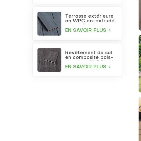
Terrasse extérieure
en WPC co-extrudé
gris clair à trous
carrés
EN SAVOIR PLUS
Revêtement de sol
en composite bois-
plastique (WPC) gris
foncé gaufré pour
EN SAVOIR PLUS
terrasse et jardin