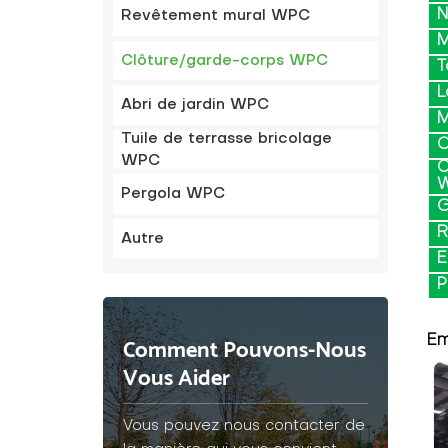
Revêtement mural WPC
M
Clôture/garde-corps WPC
T
L
Abri de jardin WPC
M
Tuile de terrasse bricolage
C
WPC
C
Pergola WPC
G
R
Autre
E
P
Em
Comment Pouvons-Nous
Vous Aider
Vous pouvez nous contacter de