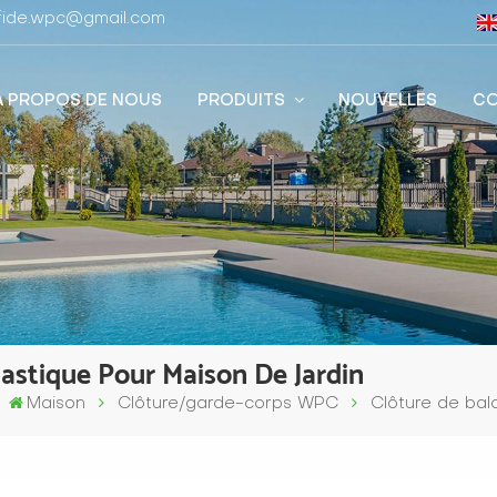
stfide.wpc@gmail.com
À PROPOS DE NOUS
PRODUITS
NOUVELLES
CO
lastique Pour Maison De Jardin
Maison
Clôture/garde-corps WPC
Clôture de bal