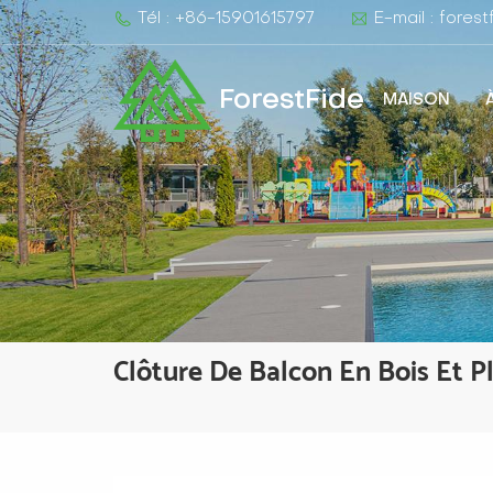
Tél : +86-15901615797
E-mail : fore
ForestFide
MAISON
Clôture De Balcon En Bois Et P