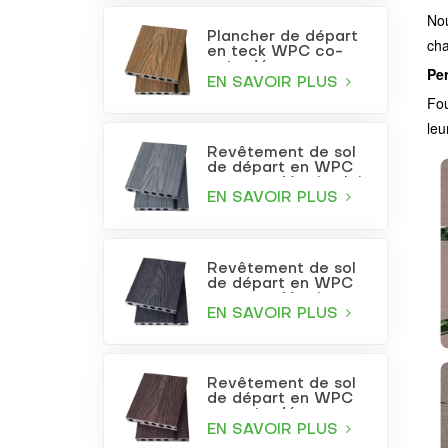
Nou
Plancher de départ
cha
en teck WPC co-
extrudé
Pe
EN SAVOIR PLUS
Fou
leu
Revêtement de sol
de départ en WPC
co-extrudé gris clair
EN SAVOIR PLUS
Revêtement de sol
de départ en WPC
co-extrudé gris
anthracite
EN SAVOIR PLUS
Revêtement de sol
de départ en WPC
co-extrudé
bordeaux
EN SAVOIR PLUS