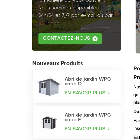
la manière qui vous convient.
Nous sommes disponibles
24h/24 et 7j/7 par e-mail ou par
téléphone.
CONTACTEZ-NOUS
Nouveaux Produits
Po
Pr
Abri de jardin WPC
série D
Nos
EN SAVOIR PLUS
qui
pla
Dur
Abri de jardin WPC
Par
série E
ins
EN SAVOIR PLUS
Es