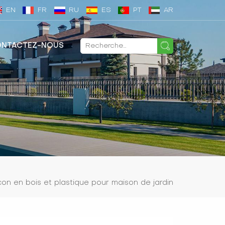
EN
FR
RU
ES
PT
AR
NTACTEZ-NOUS
con en bois et plastique pour maison de jardin