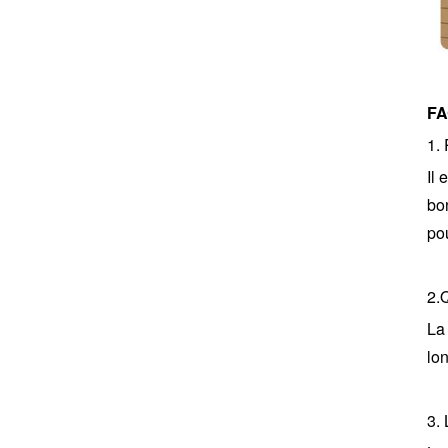
F
1.
Il
bon
po
2.
Q
La 
lo
3. 