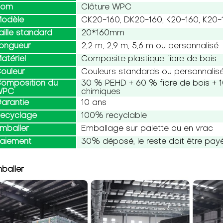
Nom
Clôture WPC
odèle
CK20-160, DK20-160, K20-160, K20
aille standard
20*160mm
ongueur
2,2 m, 2,9 m, 5,6 m ou personnalisé
atériel
Composite plastique fibre de bois
ouleur
Couleurs standards ou personnalis
omposition du
30 % PEHD + 60 % fibre de bois + 1
WPC
chimiques
arantie
10 ans
ecyclage
100% recyclable
mballer
Emballage sur palette ou en vrac
aiement
30% déposé, le reste doit être payé 
baller