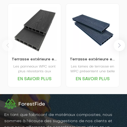
Terrasse extérieure en plastique imitation bois en relief 3D
Terrasse extérieure en WPC gaufré, respectueuse de l'environnement
Les panneaux WPC sont
Les lames de terrasse en
plus résistants aux
WPC présentent une belle
intempéries et plus
apparence, une couleur
EN SAVOIR PLUS
EN SAVOIR PLUS
stables ; ils ne se
uniforme, ne se décolorent
déforment pas, ne se
pas facilement, mais elles
fissurent pas et ne sont
ont également l'éclat et le
pas affectés par les
toucher du bois massif, ce
termites, la pourriture ou
qui les rend très faciles à
d’autres problèmes liés au
intégrer dans la
soleil et à la pluie. Ainsi,
décoration intérieure.
les panneaux WPC
En tant que fabricant de matériaux composites, nous
conservent longtemps leur
sommes à l'écoute des suggestions de nos clients et
beauté et leur