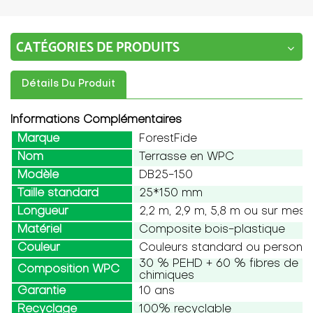
CATÉGORIES DE PRODUITS
Détails Du Produit
Informations Complémentaires
Marque
ForestFide
Nom
Terrasse en WPC
Modèle
DB25-150
Taille standard
25*150 mm
Longueur
2,2 m, 2,9 m, 5,8 m ou sur mesu
Matériel
Composite bois-plastique
Couleur
Couleurs standard ou personna
30 % PEHD + 60 % fibres de boi
Composition WPC
chimiques
Garantie
10 ans
Recyclage
100% recyclable