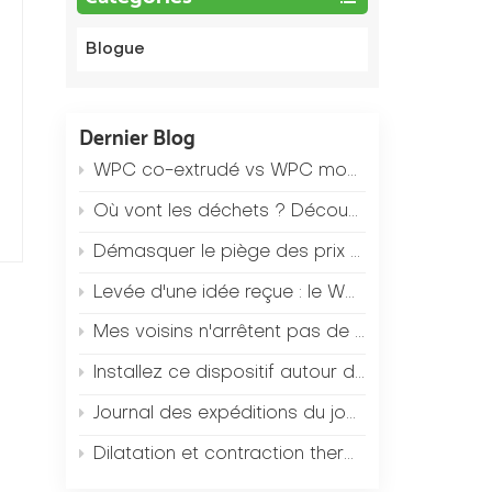
Blogue
Dernier Blog
WPC co-extrudé vs WPC monocouche standard : quelle est la différence de prix et comment choisir ?
Où vont les déchets ? Découvrez le système de recyclage « zéro déchet » de notre usine.
Démasquer le piège des prix bas : pourquoi les panneaux WPC, pourtant 2 $ moins chers au mètre carré, finissent-ils par coûter 20 $ de plus aux entrepreneurs en frais après-vente ?
Levée d'une idée reçue : le WPC est-il vraiment impossible à couper ?
Mes voisins n'arrêtent pas de me demander : Où avez-vous acheté cette clôture de jardin ? (Une solution économique en WPC)
Installez ce dispositif autour de votre piscine pour réduire de 90 % le risque de glissade chez les enfants (résultats des tests antidérapants).
u
Journal des expéditions du jour : Comment un conteneur de 40 pieds a-t-il pu être rempli de revêtement de sol WPC en seulement 2 heures ?
r
Dilatation et contraction thermiques des revêtements de sol composites bois-plastique : le coût réel de 3 erreurs d’installation
t