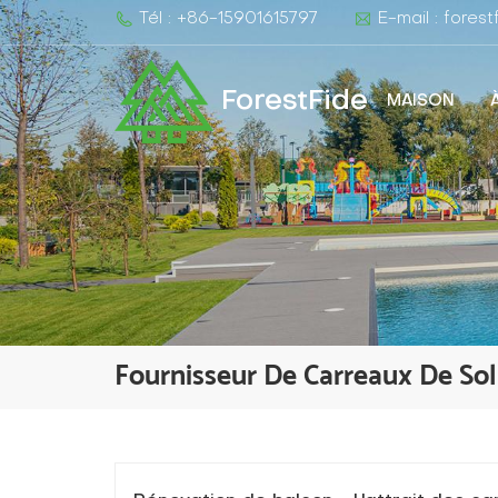
Tél : +86-15901615797
E-mail : fore
ForestFide
MAISON
Fournisseur De Carreaux De S