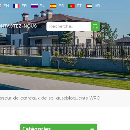
EN
FR
RU
ES
PT
AR
NTACTEZ-NOUS
isseur de carreaux de sol autobloquants WPC
Catégories