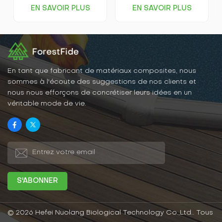
intempéries et plus
apparence, une couleur
EN SAVOIR PLUS
EN SAVOIR PLUS
stables ; ils ne se
uniforme, ne se décolorent
déforment pas, ne se
pas facilement, mais elles
fissurent pas et ne sont
ont également l'éclat et le
pas affectés par les
toucher du bois massif, ce
termites, la pourriture ou
qui les rend très faciles à
d’autres problèmes liés au
intégrer dans la
soleil et à la pluie. Ainsi,
décoration intérieure.
les panneaux WPC
En tant que fabricant de matériaux composites, nous
conservent longtemps leur
sommes à l'écoute des suggestions de nos clients et
beauté et leur
nous nous efforçons de concrétiser leurs idées en un
fonctionnalité en extérieur.
véritable mode de vie.
© 2026 Hefei Nuolang Biological Technology Co.,Ltd.. Tous