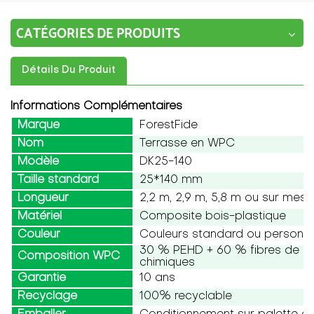
CATÉGORIES DE PRODUITS
Détails Du Produit
Informations Complémentaires
Marque
ForestFide
Nom
Terrasse en WPC
Modèle
DK25-140
Taille standard
25*140 mm
Longueur
2,2 m, 2,9 m, 5,8 m ou sur mesu
Matériel
Composite bois-plastique
Couleur
Couleurs standard ou personna
30 % PEHD + 60 % fibres de boi
Composition WPC
chimiques
Garantie
10 ans
Recyclage
100% recyclable