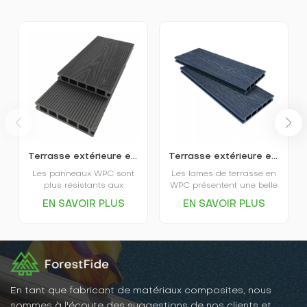
Terrasse extérieure en plastique imitation bois en relief 3D
Terrasse extérieure en WPC gaufré, respectueuse de l'environnement
Les panneaux WPC sont
Les lames de terrasse en
plus résistants aux
WPC présentent une belle
intempéries et plus
apparence, une couleur
EN SAVOIR PLUS
EN SAVOIR PLUS
stables ; ils ne se
uniforme, ne se décolorent
déforment pas, ne se
pas facilement, mais elles
fissurent pas et ne sont
ont également l'éclat et le
pas affectés par les
toucher du bois massif, ce
termites, la pourriture ou
qui les rend très faciles à
d’autres problèmes liés au
intégrer dans la
soleil et à la pluie. Ainsi,
décoration intérieure.
les panneaux WPC
En tant que fabricant de matériaux composites, nous
conservent longtemps leur
sommes à l'écoute des suggestions de nos clients et