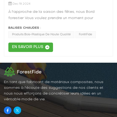
Dec 19, 2024
À l'approche de la saison des fêtes, nous Bord
forestier Vous voulez prendre un moment pour
souhaiter à tous un très joyeux Noël!Notre marque se
BALISES CHAUDES :
consacre à fournir de haute qualité Produits en bois
Produits Bois-Plastique De Haute Qualité
ForêtFide
en bois qui combinent la beauté du bois avec la
durabilité du plastique. Que ce soit notre
EN SAVOIR PLUS
terrassement, escrime, ou des meubles d'extérieur,
nos produits sont conçus pour améliorer vos
espaces de vie extérieurs et résister à l'épreuve du
temps.Ce Noël, alors que nous nous réunissons avec
la famille et les amis, souvenons également de
l'importance de la vie durable. Foreux Les produits en
En tant que fabricant de matériaux composites, nous
bois en bois sont un choix écologique, réduisant la
sommes à l'écoute des suggestions de nos clients et
demande de bois traditionnel et aidant à protéger
nous nous efforçons de concrétiser leurs idées en un
véritable mode de vie.
nos forêts.Nous sommes reconnaissants pour le
soutien de nos clients tout au long de l'année et nous
nous réjouissons de continuer à vous servir au cours