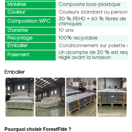
Matériel
Composite bois-plastique
Couleur
Couleurs standard ou personna
30 % PEHD + 60 % fibres de boi
Composition WPC
chimiques
Garantie
10 ans
Recyclage
100% recyclable
Emballer
Conditionnement sur palette ou
Un acompte de 30 % est requis,
Paiement
réglé avant la livraison.
Emballer
Pourquoi choisir ForestFide ?