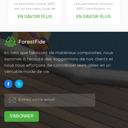
Le panneau mural WPC
Les panneaux muraux
est un nouveau type de
WPC constituent un
matériau décoratif
nouveau type de matériau
EN SAVOIR PLUS
EN SAVOIR PLUS
écologique, principalement
de construction qui allie
composé de bois
les avantages du bois et
(lignocellulose, cellulose
du plastique. Écologiques,
végétale) comme matériau
durables et esthétiques,
de base, mélangé à des
ils sont fabriqués à partir
matériaux polymères
de ressources
thermoplastiques
renouvelables, contribuant
(plastiques) et à des
ainsi à la préservation
En tant que fabricant de matériaux composites, nous
adjuvants de traitement,
des forêts.
sommes à l'écoute des suggestions de nos clients et
puis chauffé et extrudé à
nous nous efforçons de concrétiser leurs idées en un
travers un équipement de
véritable mode de vie.
moule.