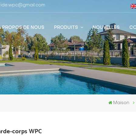
stfide.wpc@gmail.com
À PROPOS DE NOUS
PRODUITS
NOUVELLES
CO
Maison
arde-corps WPC