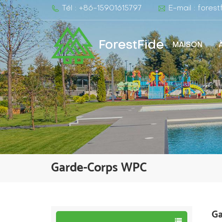
Tél : +86-15901615797
E-mail : fore
ForestFide
MAISON
Garde-Corps WPC
G