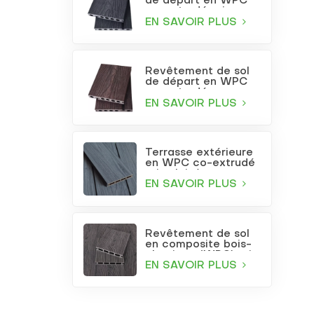
de départ en WPC
co-extrudé gris
anthracite
EN SAVOIR PLUS
Revêtement de sol
de départ en WPC
co-extrudé
bordeaux
EN SAVOIR PLUS
Terrasse extérieure
en WPC co-extrudé
gris clair à trous
carrés
EN SAVOIR PLUS
Revêtement de sol
en composite bois-
plastique (WPC) gris
foncé gaufré pour
EN SAVOIR PLUS
terrasse et jardin