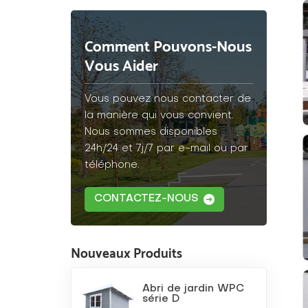
Comment Pouvons-Nous
Vous Aider
Vous pouvez nous contacter de
la manière qui vous convient.
Nous sommes disponibles
24h/24 et 7j/7 par e-mail ou par
téléphone.
CONTACTEZ-NOUS
Nouveaux Produits
Abri de jardin WPC
série D