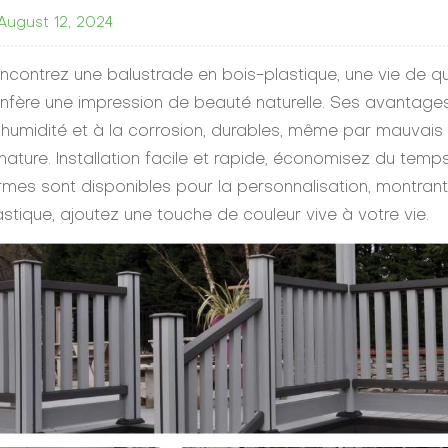
August 12, 2024
ncontrez une balustrade en bois-plastique, une vie de qua
nfère une impression de beauté naturelle. Ses avantages
l'humidité et à la corrosion, durables, même par mauvais
 nature. Installation facile et rapide, économisez du temps 
rmes sont disponibles pour la personnalisation, montran
astique, ajoutez une touche de couleur vive à votre vie.