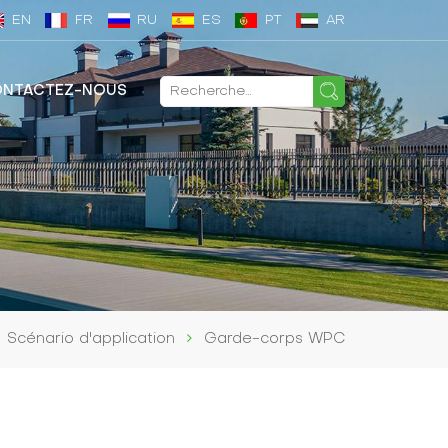
EN
FR
RU
ES
PT
AR
NTACTEZ-NOUS
Scénario d'application
Garde-corps WPC