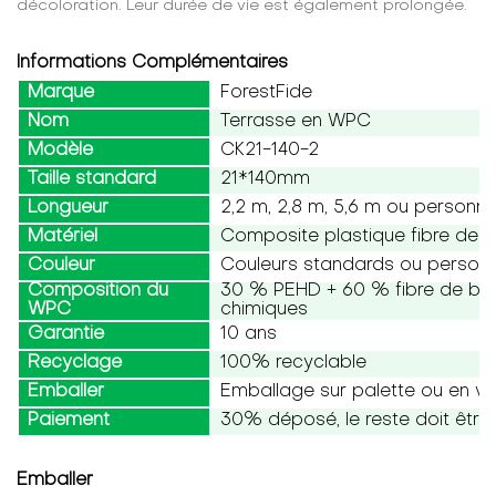
décoloration. Leur durée de vie est également prolongée.
Informations Complémentaires
Marque
ForestFide
Nom
Terrasse en WPC
Modèle
CK21-140-2
Taille standard
21*140mm
Longueur
2,2 m, 2,8 m, 5,6 m ou personna
Matériel
Composite plastique fibre de b
Couleur
Couleurs standards ou personn
Composition du
30 % PEHD + 60 % fibre de bois
WPC
chimiques
Garantie
10 ans
Recyclage
100% recyclable
Emballer
Emballage sur palette ou en vr
Paiement
30% déposé, le reste doit être 
Emballer