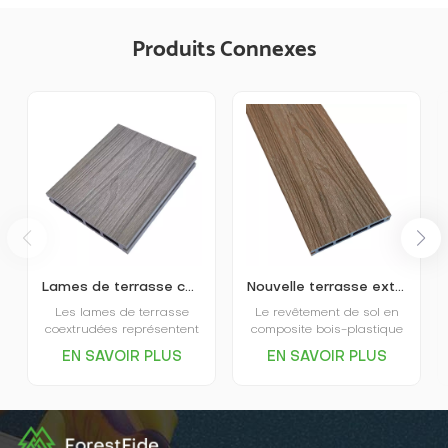
Produits Connexes
Lames de terrasse composites WPC co-extrudées et pultrudées
Nouvelle terrasse extérieure en composite WPC carré creux co-extrudé
Les lames de terrasse
Le revêtement de sol en
coextrudées représentent
composite bois-plastique
le haut de gamme du
co-extrudé est un
EN SAVOIR PLUS
EN SAVOIR PLUS
marché. Elles sont
matériau écologique et
recouvertes et protégées
durable qui allie la texture
par une pellicule
naturelle du bois aux
plastique, d'où leur
propriétés hydrofuges et
nom.Les performances
résistantes aux