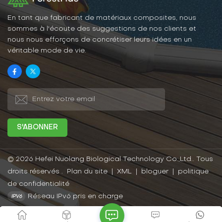
avancées en matière
intempéries du plastique.
d'absorption d'eau et de
Il offre une excellente
résistance aux rayures
résistance à l'eau, à
En tant que fabricant de matériaux composites, nous
constituent le principal
l'humidité, aux UV et à
sommes à l'écoute des suggestions de nos clients et
atout des lames de
l'abrasion, et est facile à
nous nous efforçons de concrétiser leurs idées en un
terrasse à revêtement
nettoyer et à entretenir.
véritable mode de vie.
multicouche, et le large
choix de motifs et de
couleurs représente un
avantage considérable.
© 2026 Hefei Nuolang Biological Technology Co.,Ltd.. Tous
droits réservés .
Plan du site
|
XML
|
bloguer
|
politique
de confidentialité
Réseau IPv6 pris en charge