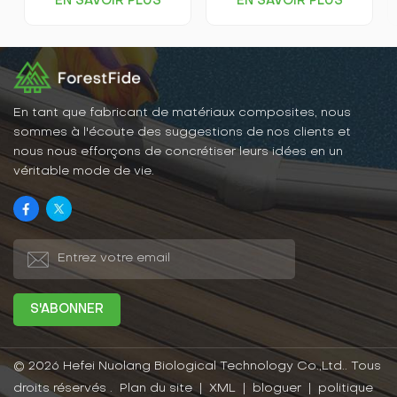
EN SAVOIR PLUS
EN SAVOIR PLUS
écologique, principalement
de construction qui allie
composé de bois
les avantages du bois et
(lignocellulose, cellulose
du plastique. Écologiques,
végétale) comme matériau
durables et esthétiques,
de base, mélangé à des
ils sont fabriqués à partir
matériaux polymères
de ressources
thermoplastiques
renouvelables, contribuant
(plastiques) et à des
ainsi à la préservation
En tant que fabricant de matériaux composites, nous
adjuvants de traitement,
des forêts.
sommes à l'écoute des suggestions de nos clients et
puis chauffé et extrudé à
nous nous efforçons de concrétiser leurs idées en un
travers un équipement de
véritable mode de vie.
moule.
© 2026 Hefei Nuolang Biological Technology Co.,Ltd.. Tous
droits réservés .
Plan du site
|
XML
|
bloguer
|
politique