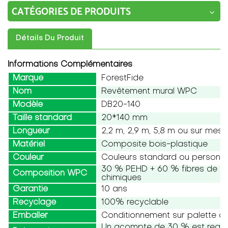
CATÉGORIES DE PRODUITS
Détails Du Produit
Informations Complémentaires
Marque
ForestFide
Nom
Revêtement mural WPC
Modèle
DB20-140
Taille standard
20*140 mm
Longueur
2,2 m, 2,9 m, 5,8 m ou sur mesu
Matériel
Composite bois-plastique
Couleur
Couleurs standard ou personna
30 % PEHD + 60 % fibres de boi
Composition WPC
chimiques
Garantie
10 ans
Recyclage
100% recyclable
Emballer
Conditionnement sur palette ou
Un acompte de 30 % est requis,