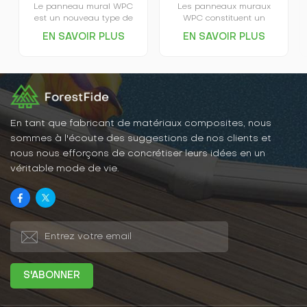
Le panneau mural WPC
Les panneaux muraux
est un nouveau type de
WPC constituent un
matériau décoratif
nouveau type de matériau
EN SAVOIR PLUS
EN SAVOIR PLUS
écologique, principalement
de construction qui allie
composé de bois
les avantages du bois et
(lignocellulose, cellulose
du plastique. Écologiques,
végétale) comme matériau
durables et esthétiques,
de base, mélangé à des
ils sont fabriqués à partir
matériaux polymères
de ressources
thermoplastiques
renouvelables, contribuant
(plastiques) et à des
ainsi à la préservation
En tant que fabricant de matériaux composites, nous
adjuvants de traitement,
des forêts.
sommes à l'écoute des suggestions de nos clients et
puis chauffé et extrudé à
nous nous efforçons de concrétiser leurs idées en un
travers un équipement de
véritable mode de vie.
moule.