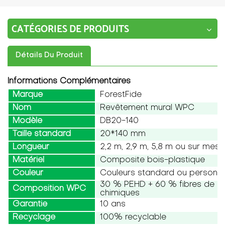
CATÉGORIES DE PRODUITS
Détails Du Produit
Informations Complémentaires
Marque
ForestFide
Nom
Revêtement mural WPC
Modèle
DB20-140
Taille standard
20*140 mm
Longueur
2,2 m, 2,9 m, 5,8 m ou sur mesu
Matériel
Composite bois-plastique
Couleur
Couleurs standard ou personna
30 % PEHD + 60 % fibres de boi
Composition WPC
chimiques
Garantie
10 ans
Recyclage
100% recyclable