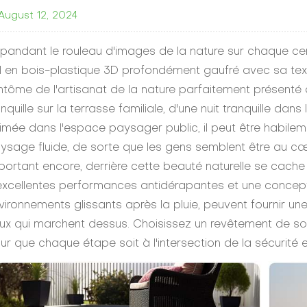
August 12, 2024
pandant le rouleau d'images de la nature sur chaque cen
l en bois-plastique 3D profondément gaufré avec sa text
ntôme de l'artisanat de la nature parfaitement présenté à
anquille sur la terrasse familiale, d'une nuit tranquille dans
imée dans l'espace paysager public, il peut être habile
ysage fluide, de sorte que les gens semblent être au cœu
portant encore, derrière cette beauté naturelle se cache 
excellentes performances antidérapantes et une concept
vironnements glissants après la pluie, peuvent fournir u
ux qui marchent dessus. Choisissez un revêtement de sol 
ur que chaque étape soit à l'intersection de la sécurité 