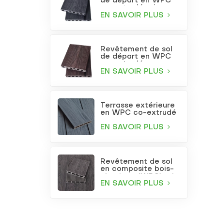
de départ en WPC
co-extrudé gris
anthracite
EN SAVOIR PLUS
Revêtement de sol
de départ en WPC
co-extrudé
bordeaux
EN SAVOIR PLUS
Terrasse extérieure
en WPC co-extrudé
gris clair à trous
carrés
EN SAVOIR PLUS
Revêtement de sol
en composite bois-
plastique (WPC) gris
foncé gaufré pour
EN SAVOIR PLUS
terrasse et jardin