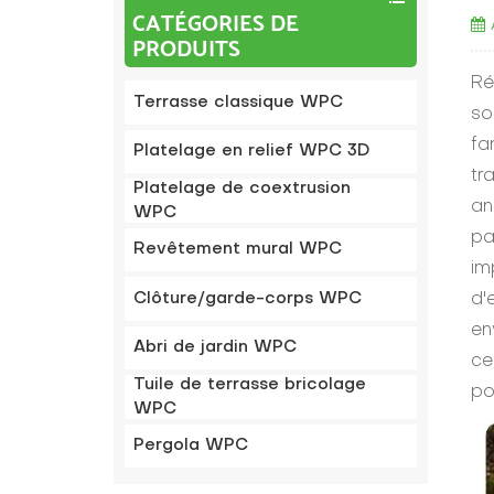
CATÉGORIES DE
PRODUITS
Ré
Terrasse classique WPC
so
fa
Platelage en relief WPC 3D
tr
Platelage de coextrusion
an
WPC
pa
Revêtement mural WPC
im
Clôture/garde-corps WPC
d'
en
Abri de jardin WPC
ce
Tuile de terrasse bricolage
po
WPC
Pergola WPC