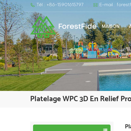
Tél : +86-15901615797
E-mail : fore
ForestFide
MAISON
Platelage WPC 3D En Relief Pr
Pl