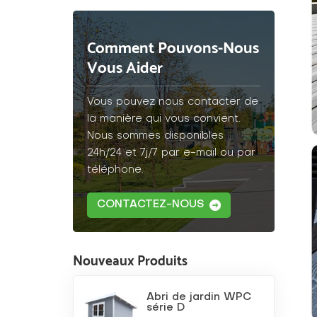
Comment Pouvons-Nous
Vous Aider
Vous pouvez nous contacter de
la manière qui vous convient.
Nous sommes disponibles
24h/24 et 7j/7 par e-mail ou par
téléphone.
CONTACTEZ-NOUS
Nouveaux Produits
Abri de jardin WPC
série D