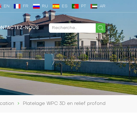
EN
FR
RU
ES
PT
AR
NTACTEZ-NOUS
ication
Platelage WPC 3D en relief profond