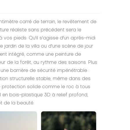
timètre carré de terrain, le revêtement de
ure réaliste sans précédent sera le
 vos pieds. Qu'il s'agisse d'un après-midi
 le jardin de la villa ou d'une scène de jour
ment intégré, comme une peinture de
r de la forêt, au rythme des saisons. Plus
une barrière de sécurité impénétrable :
ion structurelle stable, même dans des
ne protection solide comme le roc à tous
en bois-plastique 3D à relief profond,
et de la beauté.