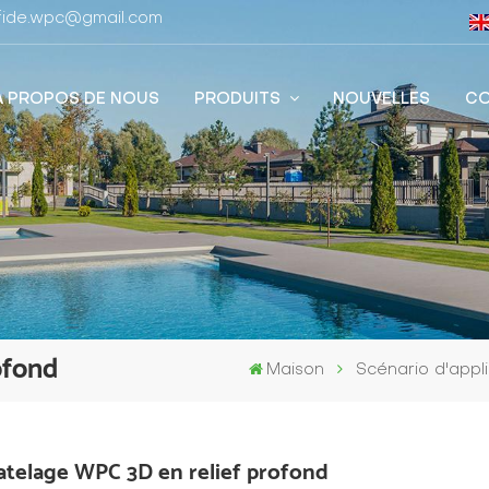
stfide.wpc@gmail.com
À PROPOS DE NOUS
PRODUITS
NOUVELLES
CO
ofond
Maison
Scénario d'appl
atelage WPC 3D en relief profond